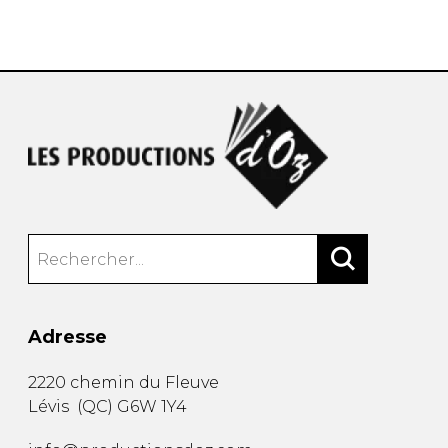
AUTRES PRODUITS
Adresse
2220 chemin du Fleuve
Lévis
(
QC
)
G6W 1Y4