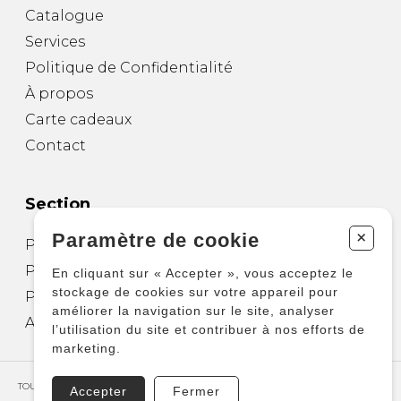
Catalogue
Services
Politique de Confidentialité
À propos
Carte cadeaux
Contact
Section
+
Paramètre de cookie
Partitions pour guitare
Partitions pour autres instruments
En cliquant sur « Accepter », vous acceptez le
stockage de cookies sur votre appareil pour
Partitions pour ensembles
améliorer la navigation sur le site, analyser
Autres produits
l’utilisation du site et contribuer à nos efforts de
marketing.
TOUS DROITS RÉSERVÉS © COPYRIGHT 2026 – PRODUCTIONS D'OZ
Accepter
Fermer