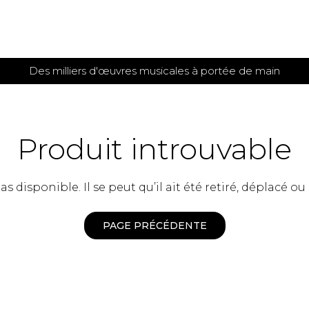
Des milliers d'œuvres musicales à portée de main
 et
TITIONS POUR GUITARE
PARTITIONS
POUR
AUTRES
es
INSTRUMENTS
Produit introuvable
seule
Alto
s
Basse électrique
s
 disponible. Il se peut qu’il ait été retiré, déplacé ou
Basson
s
Clarinette
s et plus
Clavecin
PAGE PRÉCÉDENTE
e de guitares
Contrebasse
e de guitares
Cor anglais
 pour guitare
Cor français
et un autre instrument
Flûte
 de chambre avec guitare
Harpe