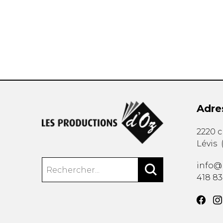
AUTRES PRODUITS
Adre
2220 
Lévis
info@
418 8