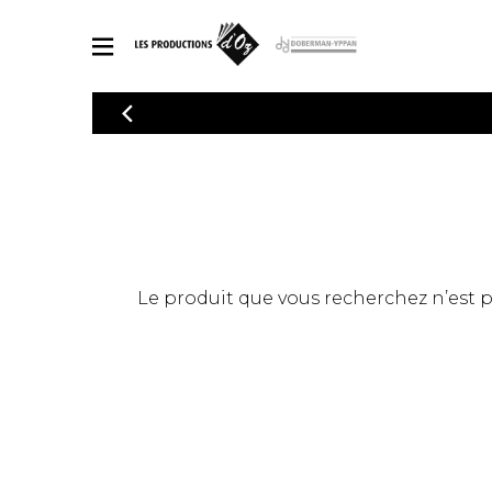
CATALOGUE
Explorez notre catalogue de partitions riche en œuvres originales
PAR
en arrangements de qualité.
Méthod
Guitare 
Explorez notre catalogue de partitions
2 guitare
riche en œuvres originales et en
arrangements de qualité.
3 guitare
PARTITIONS POUR GUITARE
Le produit que vous recherchez n’est pas
4 guitare
5 guitare
Ensembl
PARTITIONS POUR AUTRES INSTRUMENTS
Orchestr
Concerto
Guitare 
PARTITIONS POUR ENSEMBLES
Musique