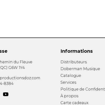
Hautbois
Luth
Mandoline
Orgue
Percussion
Piano
Saxophone
Trombone
Trompette
sse
Informations
Tuba
Ukulélé
chemin du Fleuve
Distributeurs
Violon
(
QC
)
G6W 1Y4
Doberman Musique
Violoncelle
Catalogue
Voix
productionsdoz.com
Services
34-8384
Politique de Confident
À propos
Carte cadeaux