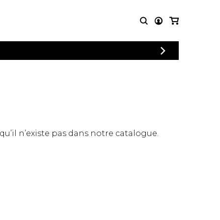
CONNEXION
PARTITIONS
AUTRES
INSCRIPTION
POUR
PRODUITS
ENSEMBLES
Articles promotionnels
Chœur
Cordes Knobloch
Concerto
Disques compacts et
Musique de chambre
DVDs
 qu’il n’existe pas dans notre catalogue.
Orchestre
Ouvrages théoriques
et livres
Quatuor de flûtes
Quatuor de saxophones