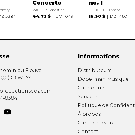
Concerto
no. 1
ierry
VACHEZ Sébastien
HOUGHTON Mark
DZ 3384
44.73 $
DO 1049
15.30 $
DZ 1460
sse
Informations
chemin du Fleuve
Distributeurs
(
QC
)
G6W 1Y4
Doberman Musique
Catalogue
productionsdoz.com
Services
34-8384
Politique de Confident
À propos
Carte cadeaux
Contact