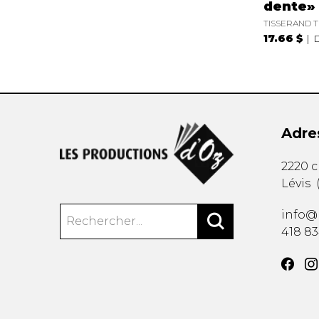
dente»
TISSERAND Th
17.66 $
Adre
2220 
Lévis
info@
418 8