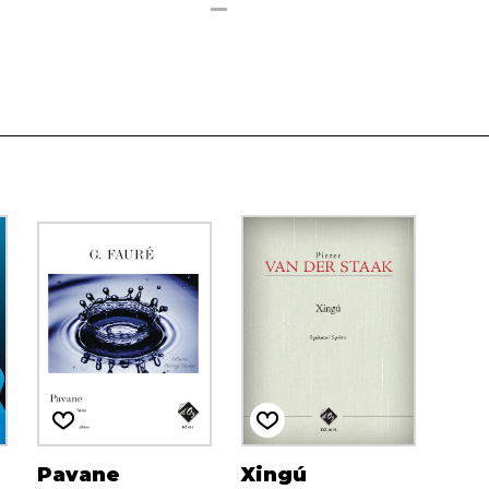
Pavane
Xingú