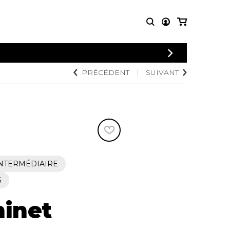
CONNEXION
PRÉCÉDENT
SUIVANT
PARTITIONS
AUTRES
INSCRIPTION
POUR
PRODUITS
ENSEMBLES
Articles promotionnels
Chœur
Cordes Knobloch
Concerto
Disques compacts et
Musique de chambre
DVDs
Orchestre
Ouvrages théoriques
et livres
Quatuor de flûtes
NTERMÉDIAIRE
Quatuor de saxophones
S
inet