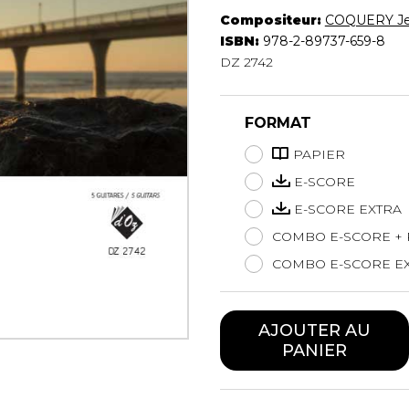
Hautbois
Compositeur:
COQUERY Je
Luth
ISBN:
978-2-89737-659-8
Mandoline
DZ 2742
Orgue
Percussion
FORMAT
Piano
Saxophone
PAPIER
Trombone
E-SCORE
Trompette
E-SCORE EXTRA
Tuba
Ukulélé
COMBO E-SCORE + 
Violon
COMBO E-SCORE EX
Violoncelle
Voix
AJOUTER AU
PANIER