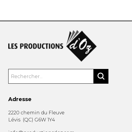
AUTRES PRODUITS
Adresse
2220 chemin du Fleuve
Lévis
(
QC
)
G6W 1Y4