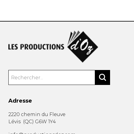
AUTRES PRODUITS
Adresse
2220 chemin du Fleuve
Lévis
(
QC
)
G6W 1Y4