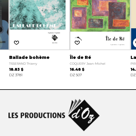
Ballade bohème
Île de Ré
L
TISSERAND Thierry
COQUERY Jean-Michel
PIR
18.83 $
16.48 $
14
DZ 3781
DZ 507
DZ