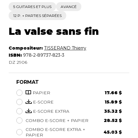
5 GUITARES ET PLUS
AVANCÉ
12 P. + PARTIES SÉPARÉES
La valse sans fin
Compositeur:
TISSERAND Thierry
ISBN:
978-2-89737-823-3
DZ 2906
FORMAT
PAPIER
17.66 $
E-SCORE
15.89 $
E-SCORE EXTRA
35.32 $
COMBO E-SCORE + PAPIER
28.52 $
COMBO E-SCORE EXTRA +
45.03 $
PAPIER