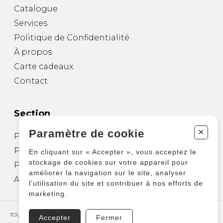
Catalogue
Services
Politique de Confidentialité
À propos
Carte cadeaux
Contact
Section
+
Paramètre de cookie
Partitions pour guitare
Partitions pour autres instruments
En cliquant sur « Accepter », vous acceptez le
stockage de cookies sur votre appareil pour
Partitions pour ensembles
améliorer la navigation sur le site, analyser
Autres produits
l’utilisation du site et contribuer à nos efforts de
marketing.
TOUS DROITS RÉSERVÉS © COPYRIGHT 2026 – PRODUCTIONS D'OZ
Accepter
Fermer