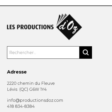
Adresse
2220 chemin du Fleuve
Lévis
(
QC
)
G6W 1Y4
info@productionsdoz.com
418 834-8384