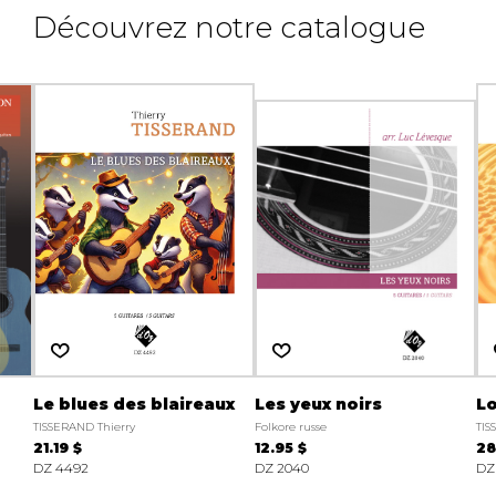
Découvrez notre catalogue
Le blues des blaireaux
Les yeux noirs
L
TISSERAND Thierry
Folkore russe
TIS
21.19 $
12.95 $
28
DZ 4492
DZ 2040
DZ