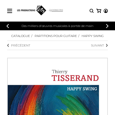
CATALOGUE
Des milliers d'œuvres musicales à portée de main
CONNEXION
Explorez notre catalogue de partitions
CATALOGUE
PARTITIONS POUR GUITARE
HAPPY SWING
PARTITIONS 
INSCRIPTION
riche en œuvres originales et en
PRÉCÉDENT
SUIVANT
arrangements de qualité.
Méthodes
Guitare seule
Explorez notre catalogue de partitions
riche en œuvres originales et en
2 guitares
arrangements de qualité.
3 guitares
4 guitares
PARTITIONS POUR GUITARE
5 guitares et plus
Ensemble de guitare
PARTITIONS POUR AUTRES
Orchestre de guitares
INSTRUMENTS
Concerto pour guitar
Guitare et un autre 
PARTITIONS POUR ENSEMBLES
Musique de chambre 