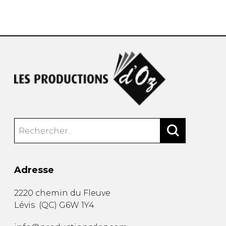
AUTRES PRODUITS
Adresse
2220 chemin du Fleuve
Lévis
(
QC
)
G6W 1Y4