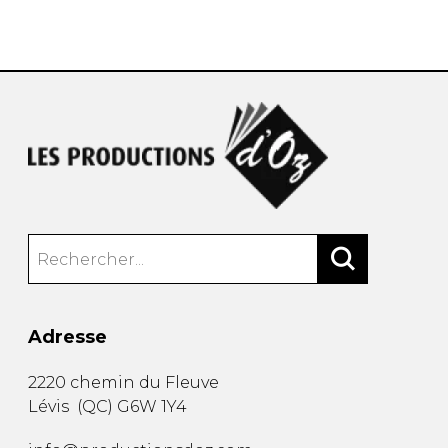
AUTRES PRODUITS
Adresse
2220 chemin du Fleuve
Lévis
(
QC
)
G6W 1Y4