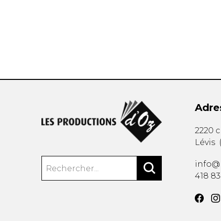
AUTRES PRODUITS
Adre
2220 
Lévis
info@
418 8