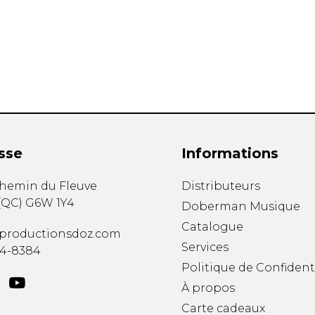
Hautbois
Luth
Mandoline
Orgue
Percussion
Piano
Saxophone
Trombone
Trompette
sse
Informations
Tuba
Ukulélé
chemin du Fleuve
Distributeurs
Violon
(
QC
)
G6W 1Y4
Doberman Musique
Violoncelle
Catalogue
Voix
productionsdoz.com
Services
34-8384
Politique de Confident
À propos
Carte cadeaux