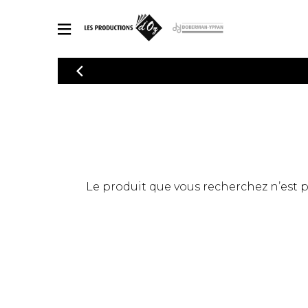
CATALOGUE
Explorez notre catalogue de partitions riche en œuvres originales
PAR
en arrangements de qualité.
Méthod
Guitare 
Explorez notre catalogue de partitions
2 guitare
riche en œuvres originales et en
arrangements de qualité.
3 guitare
PARTITIONS POUR GUITARE
Le produit que vous recherchez n’est pas
4 guitare
5 guitare
Ensembl
PARTITIONS POUR AUTRES INSTRUMENTS
Orchestr
Concerto
Guitare 
PARTITIONS POUR ENSEMBLES
Musique