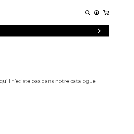
CONNEXION
PARTITIONS
AUTRES
INSCRIPTION
POUR
PRODUITS
ENSEMBLES
Articles promotionnels
Chœur
Cordes Knobloch
Concerto
Disques compacts et
Musique de chambre
DVDs
 qu’il n’existe pas dans notre catalogue.
Orchestre
Ouvrages théoriques
et livres
Quatuor de flûtes
Quatuor de saxophones