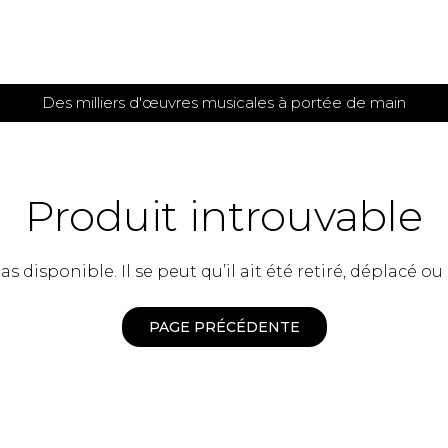
Des milliers d'œuvres musicales à portée de main
 et
TITIONS POUR GUITARE
PARTITIONS
POUR
AUTRES
es
INSTRUMENTS
Produit introuvable
seule
Alto
s
Basse électrique
s
 disponible. Il se peut qu’il ait été retiré, déplacé ou
Basson
s
Clarinette
s et plus
Clavecin
PAGE PRÉCÉDENTE
e de guitares
Contrebasse
e de guitares
Cor anglais
 pour guitare
Cor français
et un autre instrument
Flûte
 de chambre avec guitare
Harpe