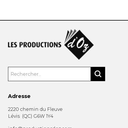
AUTRES PRODUITS
Adresse
2220 chemin du Fleuve
Lévis
(
QC
)
G6W 1Y4