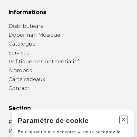
Informations
Distributeurs
Doberman Musique
Catalogue
Services
Politique de Confidentialité
À propos
Carte cadeaux
Contact
Section
+
Paramètre de cookie
Partitions pour guitare
Partitions pour autres instruments
En cliquant sur « Accepter », vous acceptez le