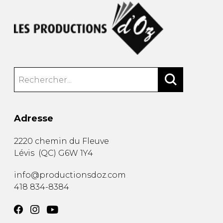
Adresse
2220 chemin du Fleuve
Lévis
(
QC
)
G6W 1Y4
info@productionsdoz.com
418 834-8384