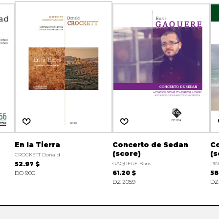
En la Tierra
Concerto de Sedan
Co
(score)
(s
CROCKETT Donald
52.97 $
GAQUERE Boris
PIN
DO 900
61.20 $
58
DZ 2059
DZ