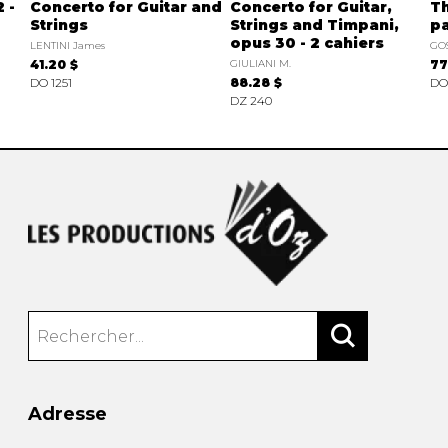
 -
Concerto for Guitar and
Concerto for Guitar,
Th
Strings
Strings and Timpani,
pa
opus 30 - 2 cahiers
LENTINI James
GOS
41.20 $
GIULIANI M.
77
DO 1251
88.28 $
DO
DZ 240
Adresse