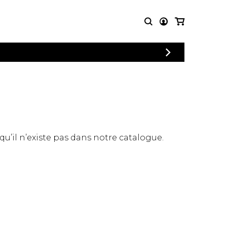
CONNEXION
PARTITIONS
AUTRES
INSCRIPTION
POUR
PRODUITS
ENSEMBLES
Articles promotionnels
Chœur
Cordes Knobloch
Concerto
Disques compacts et
Musique de chambre
DVDs
 qu’il n’existe pas dans notre catalogue.
Orchestre
Ouvrages théoriques
et livres
Quatuor de flûtes
Quatuor de saxophones