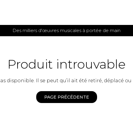
Des milliers d'œuvres musicales à portée de main
 et
TITIONS POUR GUITARE
PARTITIONS
POUR
AUTRES
es
INSTRUMENTS
Produit introuvable
seule
Alto
s
Basse électrique
s
 disponible. Il se peut qu’il ait été retiré, déplacé ou
Basson
s
Clarinette
s et plus
Clavecin
PAGE PRÉCÉDENTE
e de guitares
Contrebasse
e de guitares
Cor anglais
 pour guitare
Cor français
et un autre instrument
Flûte
 de chambre avec guitare
Harpe