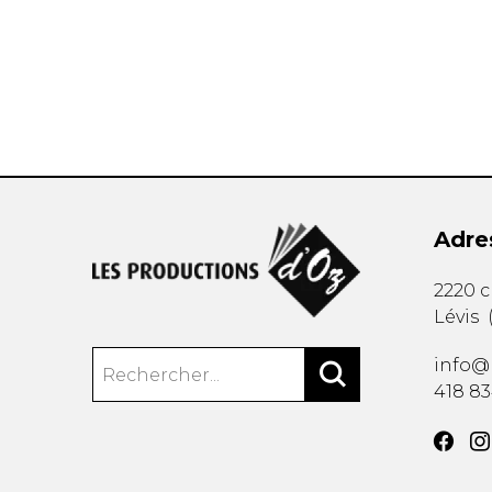
AUTRES PRODUITS
Adre
2220 
Lévis
info@
418 8