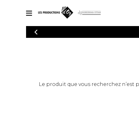
CATALOGUE
Explorez notre catalogue de partitions riche en œuvres originales
PAR
en arrangements de qualité.
Méthod
Guitare 
Explorez notre catalogue de partitions
2 guitare
riche en œuvres originales et en
arrangements de qualité.
3 guitare
PARTITIONS POUR GUITARE
Le produit que vous recherchez n’est pas
4 guitare
5 guitare
Ensembl
PARTITIONS POUR AUTRES INSTRUMENTS
Orchestr
Concerto
Guitare 
PARTITIONS POUR ENSEMBLES
Musique