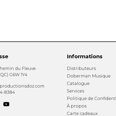
Hautbois
Luth
Mandoline
Orgue
Percussion
Piano
Saxophone
Trombone
Trompette
sse
Informations
Tuba
Ukulélé
chemin du Fleuve
Distributeurs
Violon
(
QC
)
G6W 1Y4
Doberman Musique
Violoncelle
Catalogue
Voix
productionsdoz.com
Services
34-8384
Politique de Confident
À propos
Carte cadeaux