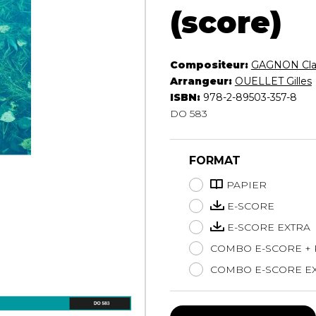
(score)
Hautbois
Luth
Mandoline
Orgue
Compositeur:
GAGNON Cl
Percussion
Arrangeur:
OUELLET Gilles
Piano
ISBN:
978-2-89503-357-8
Saxophone
DO 583
Trombone
Trompette
FORMAT
Tuba
Ukulélé
PAPIER
Violon
E-SCORE
Violoncelle
E-SCORE EXTRA
Voix
COMBO E-SCORE + 
COMBO E-SCORE EX