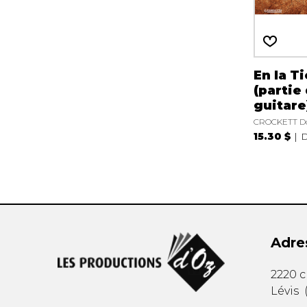
En la Ti
(partie
guitare
CROCKETT D
15.30 $
D
Adre
2220 
Lévis