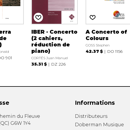
erra
IBER - Concerto
A Concerto of
 de
(2 cahiers,
Colours
)
réduction de
GOSS Stephen
piano)
42.37 $
DO 1156
onald
O 901
CORTÉS Juan Manuel
35.31 $
DZ 226
sse
Informations
chemin du Fleuve
Distributeurs
(
QC
)
G6W 1Y4
Doberman Musique