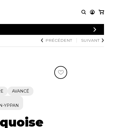
CONNEXION
PRÉCÉDENT
SUIVANT
PARTITIONS
AUTRES
INSCRIPTION
POUR
PRODUITS
ENSEMBLES
Articles promotionnels
Chœur
Cordes Knobloch
Concerto
Disques compacts et
Musique de chambre
DVDs
Orchestre
Ouvrages théoriques
et livres
Quatuor de flûtes
RE
AVANCÉ
Quatuor de saxophones
N-YPPAN
rquoise