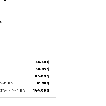
aude
56.50 $
50.85 $
113.00 $
PAPIER
91.25 $
TRA + PAPIER
144.08 $