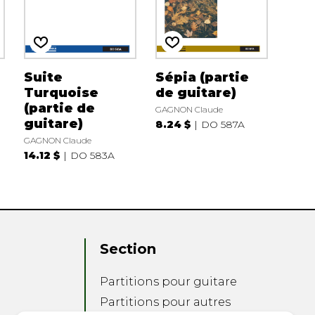
Suite
Sépia (partie
Turquoise
de guitare)
(partie de
GAGNON Claude
guitare)
8.24 $
DO 587A
GAGNON Claude
14.12 $
DO 583A
Section
Partitions pour guitare
Partitions pour autres