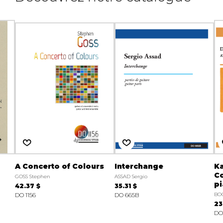
A Concerto of Colours
Interchange
Ka
Co
GOSS Stephen
ASSAD Sergio
pi
42.37 $
35.31 $
DO 1156
DO 665B
BO
23
DO