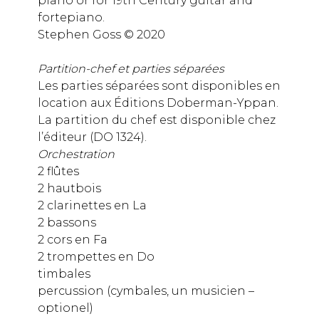
piano or for 19th Century guitar and
fortepiano.
Stephen Goss © 2020
Partition-chef et parties séparées
Les parties séparées sont disponibles en
location aux Éditions Doberman-Yppan.
La partition du chef est disponible chez
l’éditeur (DO 1324).
Orchestration
2 flûtes
2 hautbois
2 clarinettes en La
2 bassons
2 cors en Fa
2 trompettes en Do
timbales
percussion (cymbales, un musicien –
optionel)