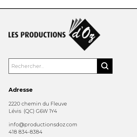
Adresse
2220 chemin du Fleuve
Lévis
(
QC
)
G6W 1Y4
info@productionsdoz.com
418 834-8384