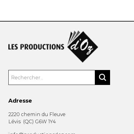
AUTRES PRODUITS
Adresse
2220 chemin du Fleuve
Lévis
(
QC
)
G6W 1Y4