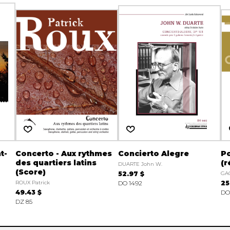
t-
Concerto - Aux rythmes
Concierto Alegre
P
des quartiers latins
(r
DUARTE John W.
(Score)
52.97 $
GA
ROUX Patrick
DO 1492
25
49.43 $
DO
DZ 85