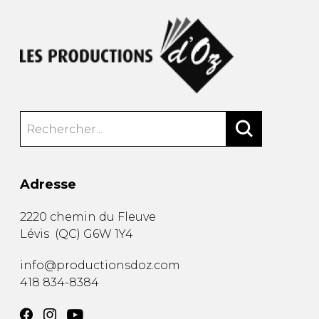
Adresse
2220 chemin du Fleuve
Lévis
(
QC
)
G6W 1Y4
info@productionsdoz.com
418 834-8384