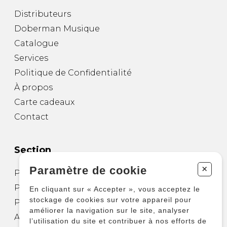
Distributeurs
Doberman Musique
Catalogue
Services
Politique de Confidentialité
À propos
Carte cadeaux
Contact
Section
+
Paramètre de cookie
Partitions pour guitare
Partitions pour autres instruments
En cliquant sur « Accepter », vous acceptez le
stockage de cookies sur votre appareil pour
Partitions pour ensembles
améliorer la navigation sur le site, analyser
Autres produits
l’utilisation du site et contribuer à nos efforts de