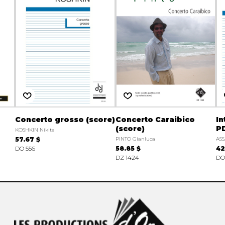
Concerto grosso (score)
Concerto Caraibico
In
(score)
P
KOSHKIN Nikita
57.67 $
PINTO Gianluca
ASS
DO 556
58.85 $
42
DZ 1424
DO