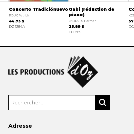
Concerto Tradiciónuevo
Gabi (réduction de
Co
piano)
ROUX Patrick
KOS
44.73 $
SNIJDERS Herman
57
DZ 1254A
25.89 $
DO
DO 885
Adresse