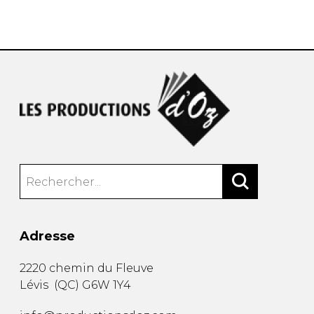
AUTRES PRODUITS
Adresse
2220 chemin du Fleuve
Lévis
(
QC
)
G6W 1Y4