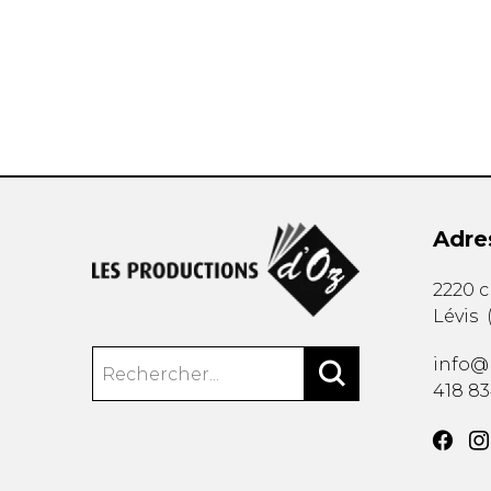
AUTRES PRODUITS
Adre
2220 
Lévis
info@
418 8