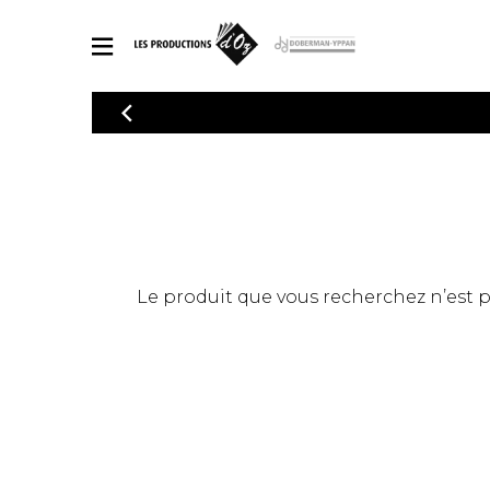
CATALOGUE
Explorez notre catalogue de partitions riche en œuvres originales
PAR
en arrangements de qualité.
Méthod
Guitare 
Explorez notre catalogue de partitions
2 guitare
riche en œuvres originales et en
arrangements de qualité.
3 guitare
PARTITIONS POUR GUITARE
Le produit que vous recherchez n’est pas
4 guitare
5 guitare
Ensembl
PARTITIONS POUR AUTRES INSTRUMENTS
Orchestr
Concerto
Guitare 
PARTITIONS POUR ENSEMBLES
Musique