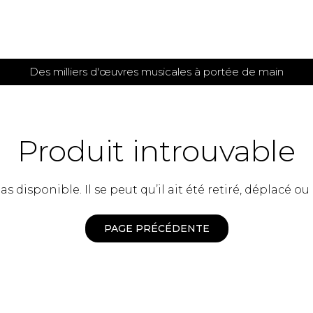
Des milliers d'œuvres musicales à portée de main
 et
TITIONS POUR GUITARE
PARTITIONS
POUR
AUTRES
es
INSTRUMENTS
Produit introuvable
seule
Alto
s
Basse électrique
s
 disponible. Il se peut qu’il ait été retiré, déplacé ou
Basson
s
Clarinette
s et plus
Clavecin
PAGE PRÉCÉDENTE
e de guitares
Contrebasse
e de guitares
Cor anglais
 pour guitare
Cor français
et un autre instrument
Flûte
 de chambre avec guitare
Harpe