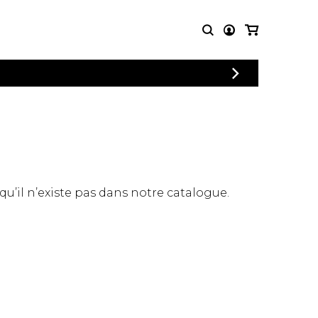
CONNEXION
PARTITIONS
AUTRES
INSCRIPTION
POUR
PRODUITS
ENSEMBLES
Articles promotionnels
Chœur
Cordes Knobloch
Concerto
Disques compacts et
Musique de chambre
DVDs
 qu’il n’existe pas dans notre catalogue.
Orchestre
Ouvrages théoriques
et livres
Quatuor de flûtes
Quatuor de saxophones