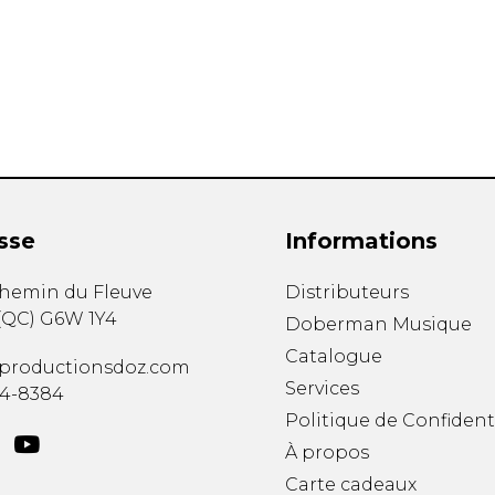
Hautbois
Luth
Mandoline
Orgue
Percussion
Piano
Saxophone
Trombone
Trompette
sse
Informations
Tuba
Ukulélé
chemin du Fleuve
Distributeurs
Violon
(
QC
)
G6W 1Y4
Doberman Musique
Violoncelle
Catalogue
Voix
productionsdoz.com
Services
34-8384
Politique de Confident
À propos
Carte cadeaux