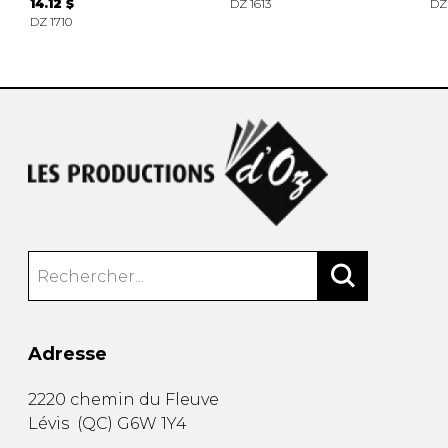
14.12 $
DZ 1613
DZ
DZ 1710
Adresse
2220 chemin du Fleuve
Lévis
(
QC
)
G6W 1Y4