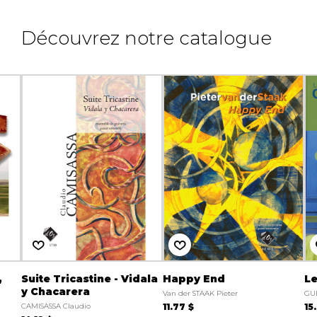
Découvrez notre catalogue
,
Suite Tricastine - Vidala
Happy End
Le
y Chacarera
Van der STAAK Pieter
GUÉ
CAMISASSA Claudio
11.77 $
15