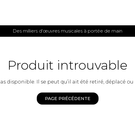
Des milliers d'œuvres musicales à portée de main
 et
TITIONS POUR GUITARE
PARTITIONS
POUR
AUTRES
es
INSTRUMENTS
Produit introuvable
seule
Alto
s
Basse électrique
s
 disponible. Il se peut qu’il ait été retiré, déplacé ou
Basson
s
Clarinette
s et plus
Clavecin
PAGE PRÉCÉDENTE
e de guitares
Contrebasse
e de guitares
Cor anglais
 pour guitare
Cor français
et un autre instrument
Flûte
 de chambre avec guitare
Harpe