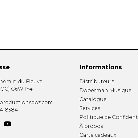
Hautbois
Luth
Mandoline
Orgue
Percussion
Piano
Saxophone
Trombone
Trompette
sse
Informations
Tuba
Ukulélé
chemin du Fleuve
Distributeurs
Violon
(
QC
)
G6W 1Y4
Doberman Musique
Violoncelle
Catalogue
Voix
productionsdoz.com
Services
34-8384
Politique de Confident
À propos
Carte cadeaux