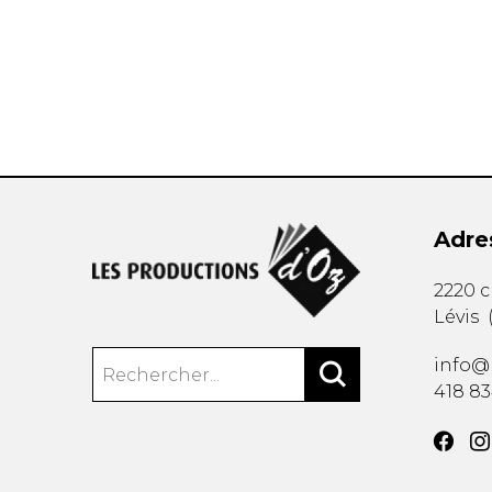
AUTRES PRODUITS
Adre
2220 
Lévis
info@
418 8