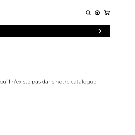
CONNEXION
PARTITIONS
AUTRES
INSCRIPTION
POUR
PRODUITS
ENSEMBLES
Articles promotionnels
Chœur
Cordes Knobloch
Concerto
Disques compacts et
Musique de chambre
DVDs
 qu’il n’existe pas dans notre catalogue.
Orchestre
Ouvrages théoriques
et livres
Quatuor de flûtes
Quatuor de saxophones