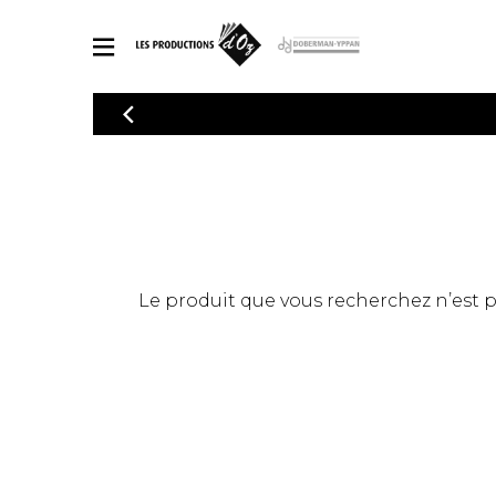
CATALOGUE
Explorez notre catalogue de partitions riche en œuvres originales
PAR
en arrangements de qualité.
Méthod
Guitare 
Explorez notre catalogue de partitions
2 guitare
riche en œuvres originales et en
arrangements de qualité.
3 guitare
PARTITIONS POUR GUITARE
Le produit que vous recherchez n’est pas
4 guitare
5 guitare
Ensembl
PARTITIONS POUR AUTRES INSTRUMENTS
Orchestr
Concerto
Guitare 
PARTITIONS POUR ENSEMBLES
Musique