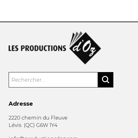
AUTRES PRODUITS
Adresse
2220 chemin du Fleuve
Lévis
(
QC
)
G6W 1Y4