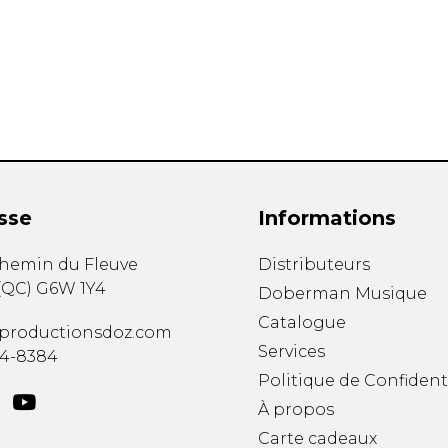
Hautbois
Luth
Mandoline
Orgue
Percussion
Piano
Saxophone
Trombone
Trompette
sse
Informations
Tuba
Ukulélé
chemin du Fleuve
Distributeurs
Violon
(
QC
)
G6W 1Y4
Doberman Musique
Violoncelle
Catalogue
Voix
productionsdoz.com
Services
34-8384
Politique de Confident
À propos
Carte cadeaux