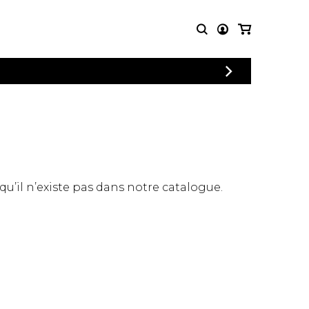
CONNEXION
PARTITIONS
AUTRES
INSCRIPTION
POUR
PRODUITS
ENSEMBLES
Articles promotionnels
Chœur
Cordes Knobloch
Concerto
Disques compacts et
Musique de chambre
DVDs
 qu’il n’existe pas dans notre catalogue.
Orchestre
Ouvrages théoriques
et livres
Quatuor de flûtes
Quatuor de saxophones