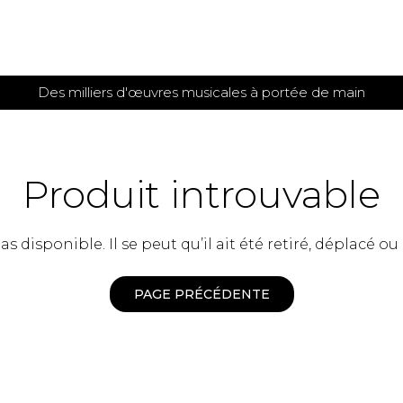
Des milliers d'œuvres musicales à portée de main
 et
TITIONS POUR GUITARE
PARTITIONS
POUR
AUTRES
es
INSTRUMENTS
Produit introuvable
seule
Alto
s
Basse électrique
s
 disponible. Il se peut qu’il ait été retiré, déplacé ou
Basson
s
Clarinette
s et plus
Clavecin
PAGE PRÉCÉDENTE
e de guitares
Contrebasse
e de guitares
Cor anglais
 pour guitare
Cor français
et un autre instrument
Flûte
 de chambre avec guitare
Harpe