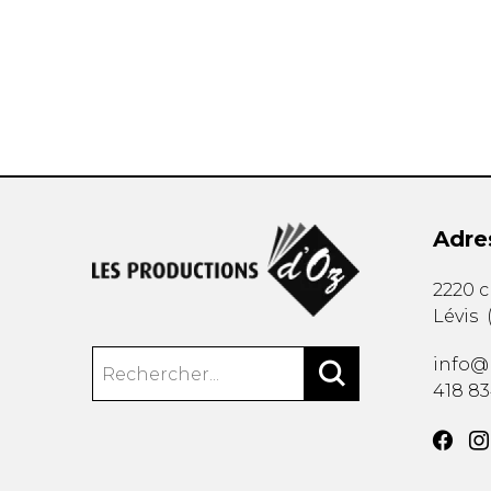
AUTRES PRODUITS
Adre
2220 
Lévis
info@
418 8