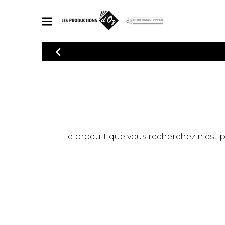
CATALOGUE
Explorez notre catalogue de partitions riche en œuvres originales
PAR
en arrangements de qualité.
Méthod
Guitare 
Explorez notre catalogue de partitions
2 guitare
riche en œuvres originales et en
arrangements de qualité.
3 guitare
PARTITIONS POUR GUITARE
Le produit que vous recherchez n’est pas
4 guitare
5 guitare
Ensembl
PARTITIONS POUR AUTRES INSTRUMENTS
Orchestr
Concerto
Guitare 
PARTITIONS POUR ENSEMBLES
Musique