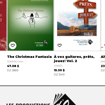
The Christmas Fantasia
À vos guitares, prêts,
Al
jouez! Vol. 2
TOMMIS Colin
RAM
47.08 $
VARIÉS
23
DZ 2869
15.30 $
DZ
DZ 3149