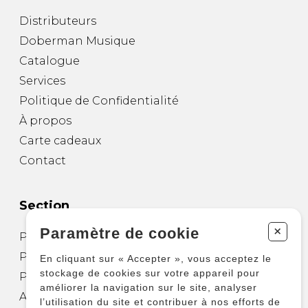
Distributeurs
Doberman Musique
Catalogue
Services
Politique de Confidentialité
À propos
Carte cadeaux
Contact
Section
+
Paramètre de cookie
Partitions pour guitare
Partitions pour autres instruments
En cliquant sur « Accepter », vous acceptez le
stockage de cookies sur votre appareil pour
Partitions pour ensembles
améliorer la navigation sur le site, analyser
Autres produits
l’utilisation du site et contribuer à nos efforts de