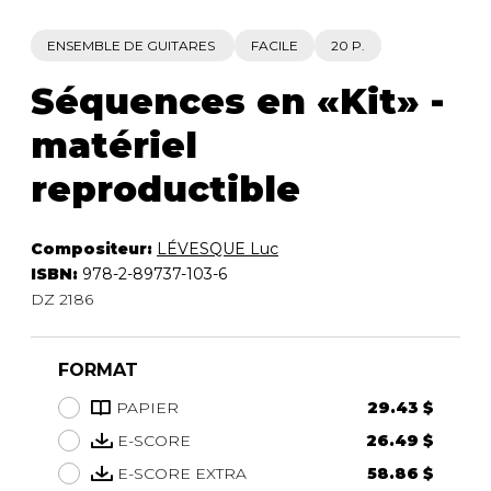
ENSEMBLE DE GUITARES
FACILE
20 P.
Séquences en «Kit» -
matériel
reproductible
Compositeur:
LÉVESQUE Luc
ISBN:
978-2-89737-103-6
DZ 2186
FORMAT
PAPIER
29.43 $
E-SCORE
26.49 $
E-SCORE EXTRA
58.86 $