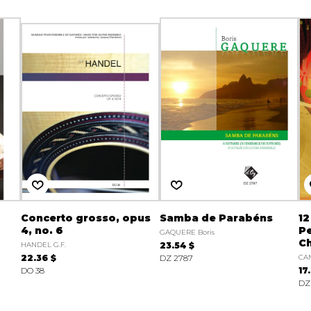
Concerto grosso, opus
Samba de Parabéns
12
4, no. 6
Pe
GAQUERE Boris
Ch
HANDEL G.F.
23.54 $
22.36 $
DZ 2787
CAM
DO 38
17
DZ