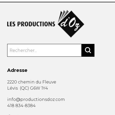
Adresse
2220 chemin du Fleuve
Lévis
(
QC
)
G6W 1Y4
info@productionsdoz.com
418 834-8384