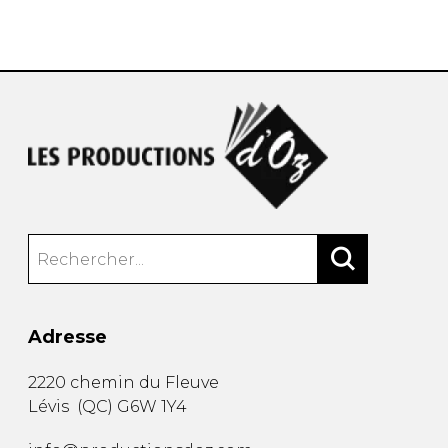
AUTRES PRODUITS
Adresse
2220 chemin du Fleuve
Lévis
(
QC
)
G6W 1Y4