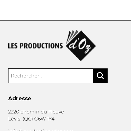
AUTRES PRODUITS
Adresse
2220 chemin du Fleuve
Lévis
(
QC
)
G6W 1Y4