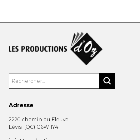
AUTRES PRODUITS
Adresse
2220 chemin du Fleuve
Lévis
(
QC
)
G6W 1Y4