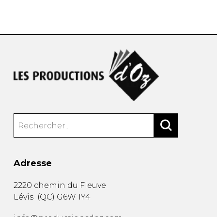
AUTRES PRODUITS
Adresse
2220 chemin du Fleuve
Lévis
(
QC
)
G6W 1Y4