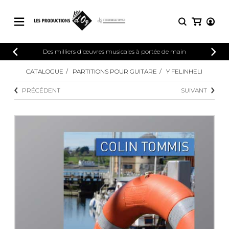
CATALOGUE
Des milliers d'œuvres musicales à portée de main
CONNEXION
Explorez notre catalogue de partitions
CATALOGUE
PARTITIONS POUR GUITARE
Y FELINHELI
PARTITIONS 
INSCRIPTION
riche en œuvres originales et en
PRÉCÉDENT
SUIVANT
arrangements de qualité.
Méthodes
Guitare seule
Explorez notre catalogue de partitions
riche en œuvres originales et en
2 guitares
arrangements de qualité.
3 guitares
4 guitares
PARTITIONS POUR GUITARE
5 guitares et plus
Ensemble de guitare
PARTITIONS POUR AUTRES
Orchestre de guitares
INSTRUMENTS
Concerto pour guitar
Guitare et un autre 
PARTITIONS POUR ENSEMBLES
Musique de chambre 