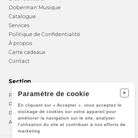
Doberman Musique
Catalogue
Services
Politique de Confidentialité
À propos
Carte cadeaux
Contact
Section
+
Paramètre de cookie
Partitions pour guitare
Partitions pour autres instruments
En cliquant sur « Accepter », vous acceptez le
stockage de cookies sur votre appareil pour
Partitions pour ensembles
améliorer la navigation sur le site, analyser
Autres produits
l’utilisation du site et contribuer à nos efforts de
marketing.