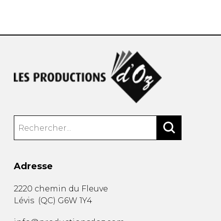
AUTRES PRODUITS
Adresse
2220 chemin du Fleuve
Lévis
(
QC
)
G6W 1Y4