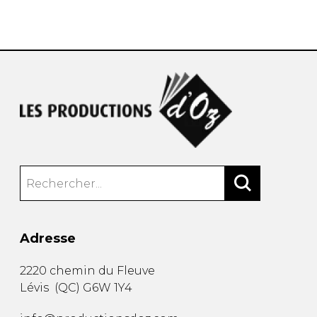
AUTRES PRODUITS
Adresse
2220 chemin du Fleuve
Lévis
(
QC
)
G6W 1Y4