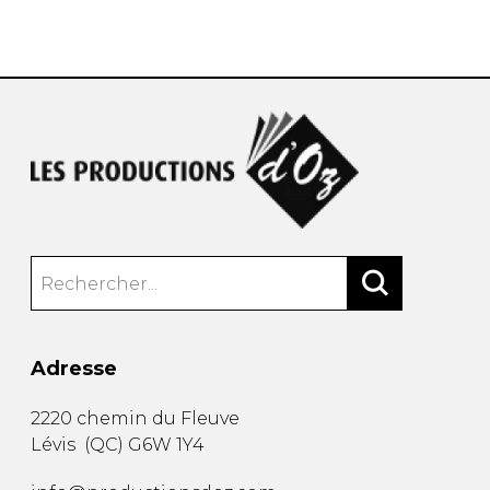
AUTRES PRODUITS
Adresse
2220 chemin du Fleuve
Lévis
(
QC
)
G6W 1Y4