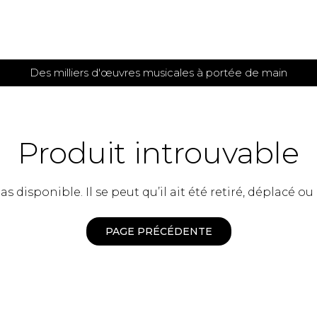
Des milliers d'œuvres musicales à portée de main
 et
TITIONS POUR GUITARE
PARTITIONS
POUR
AUTRES
es
INSTRUMENTS
Produit introuvable
seule
Alto
s
Basse électrique
s
 disponible. Il se peut qu’il ait été retiré, déplacé ou
Basson
s
Clarinette
s et plus
Clavecin
PAGE PRÉCÉDENTE
e de guitares
Contrebasse
e de guitares
Cor anglais
 pour guitare
Cor français
et un autre instrument
Flûte
 de chambre avec guitare
Harpe