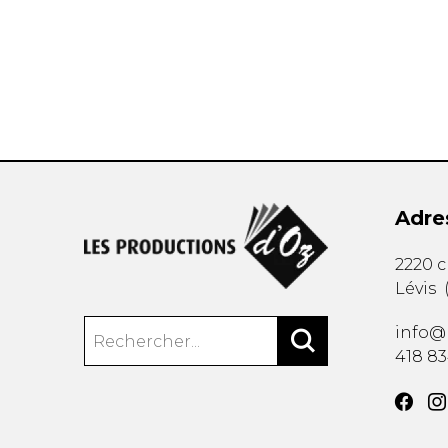
AUTRES PRODUITS
Adre
2220 
Lévis
info@
418 8