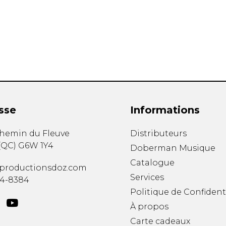
Hautbois
Luth
Mandoline
Orgue
Percussion
Piano
Saxophone
Trombone
Trompette
sse
Informations
Tuba
Ukulélé
chemin du Fleuve
Distributeurs
Violon
(
QC
)
G6W 1Y4
Doberman Musique
Violoncelle
Catalogue
Voix
productionsdoz.com
Services
34-8384
Politique de Confident
À propos
Carte cadeaux