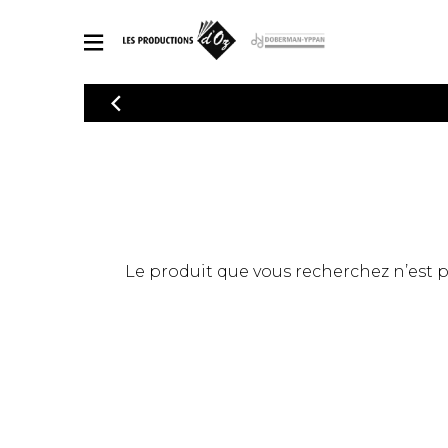
CATALOGUE
Explorez notre catalogue de partitions riche en œuvres originales
PAR
en arrangements de qualité.
Méthod
Guitare 
Explorez notre catalogue de partitions
2 guitare
riche en œuvres originales et en
arrangements de qualité.
3 guitare
PARTITIONS POUR GUITARE
Le produit que vous recherchez n’est pas
4 guitare
5 guitare
Ensembl
PARTITIONS POUR AUTRES INSTRUMENTS
Orchestr
Concerto
Guitare 
PARTITIONS POUR ENSEMBLES
Musique