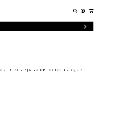
CONNEXION
PARTITIONS
AUTRES
INSCRIPTION
POUR
PRODUITS
ENSEMBLES
Articles promotionnels
Chœur
Cordes Knobloch
Concerto
Disques compacts et
Musique de chambre
DVDs
 qu’il n’existe pas dans notre catalogue.
Orchestre
Ouvrages théoriques
et livres
Quatuor de flûtes
Quatuor de saxophones