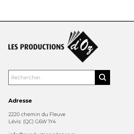
AUTRES PRODUITS
Adresse
2220 chemin du Fleuve
Lévis
(
QC
)
G6W 1Y4