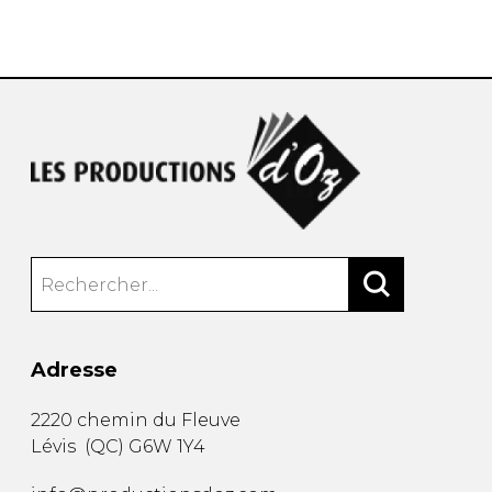
AUTRES PRODUITS
Adresse
2220 chemin du Fleuve
Lévis
(
QC
)
G6W 1Y4