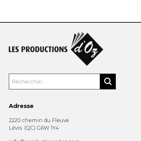
AUTRES PRODUITS
Adresse
2220 chemin du Fleuve
Lévis
(
QC
)
G6W 1Y4