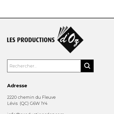
AUTRES PRODUITS
Adresse
2220 chemin du Fleuve
Lévis
(
QC
)
G6W 1Y4