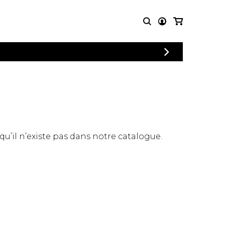
CONNEXION
PARTITIONS
AUTRES
INSCRIPTION
POUR
PRODUITS
ENSEMBLES
Articles promotionnels
Chœur
Cordes Knobloch
Concerto
Disques compacts et
Musique de chambre
DVDs
 qu’il n’existe pas dans notre catalogue.
Orchestre
Ouvrages théoriques
et livres
Quatuor de flûtes
Quatuor de saxophones