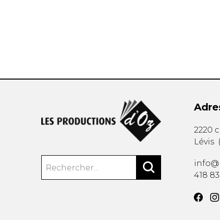
AUTRES PRODUITS
Adre
2220 
Lévis
info@
418 8