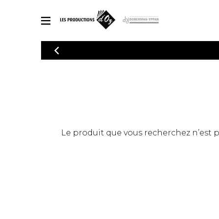
CATALOGUE
Explorez notre catalogue de partitions riche en œuvres originales
PAR
en arrangements de qualité.
Méthod
Guitare 
Explorez notre catalogue de partitions
2 guitare
riche en œuvres originales et en
arrangements de qualité.
3 guitare
PARTITIONS POUR GUITARE
Le produit que vous recherchez n’est pas
4 guitare
5 guitare
Ensembl
PARTITIONS POUR AUTRES INSTRUMENTS
Orchestr
Concerto
Guitare 
PARTITIONS POUR ENSEMBLES
Musique