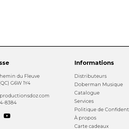
Hautbois
Luth
Mandoline
Orgue
Percussion
Piano
Saxophone
Trombone
Trompette
sse
Informations
Tuba
Ukulélé
chemin du Fleuve
Distributeurs
Violon
(
QC
)
G6W 1Y4
Doberman Musique
Violoncelle
Catalogue
Voix
productionsdoz.com
Services
34-8384
Politique de Confident
À propos
Carte cadeaux