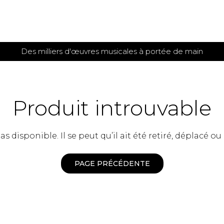
Des milliers d'œuvres musicales à portée de main
 et
TITIONS POUR GUITARE
PARTITIONS
POUR
AUTRES
es
INSTRUMENTS
Produit introuvable
seule
Alto
s
Basse électrique
s
 disponible. Il se peut qu’il ait été retiré, déplacé ou
Basson
s
Clarinette
s et plus
Clavecin
PAGE PRÉCÉDENTE
e de guitares
Contrebasse
e de guitares
Cor anglais
 pour guitare
Cor français
et un autre instrument
Flûte
 de chambre avec guitare
Harpe