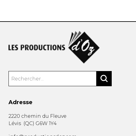
AUTRES PRODUITS
Adresse
2220 chemin du Fleuve
Lévis
(
QC
)
G6W 1Y4