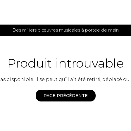
Des milliers d'œuvres musicales à portée de main
 et
TITIONS POUR GUITARE
PARTITIONS
POUR
AUTRES
es
INSTRUMENTS
Produit introuvable
seule
Alto
s
Basse électrique
s
 disponible. Il se peut qu’il ait été retiré, déplacé ou
Basson
s
Clarinette
s et plus
Clavecin
PAGE PRÉCÉDENTE
e de guitares
Contrebasse
e de guitares
Cor anglais
 pour guitare
Cor français
et un autre instrument
Flûte
 de chambre avec guitare
Harpe