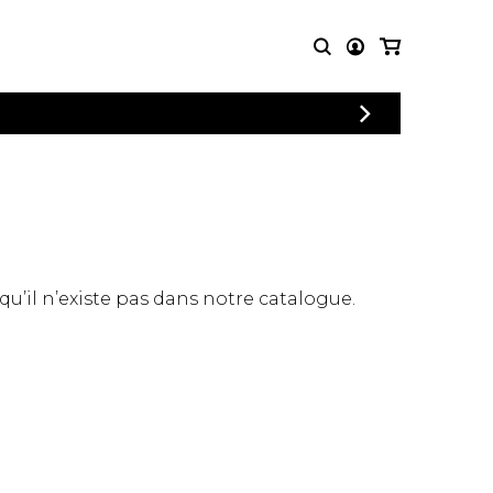
CONNEXION
PARTITIONS
AUTRES
INSCRIPTION
POUR
PRODUITS
ENSEMBLES
Articles promotionnels
Chœur
Cordes Knobloch
Concerto
Disques compacts et
Musique de chambre
DVDs
 qu’il n’existe pas dans notre catalogue.
Orchestre
Ouvrages théoriques
et livres
Quatuor de flûtes
Quatuor de saxophones