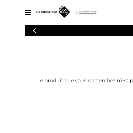
CATALOGUE
Explorez notre catalogue de partitions riche en œuvres originales
PAR
en arrangements de qualité.
Méthod
Guitare 
Explorez notre catalogue de partitions
2 guitare
riche en œuvres originales et en
arrangements de qualité.
3 guitare
PARTITIONS POUR GUITARE
Le produit que vous recherchez n’est pas
4 guitare
5 guitare
Ensembl
PARTITIONS POUR AUTRES INSTRUMENTS
Orchestr
Concerto
Guitare 
PARTITIONS POUR ENSEMBLES
Musique