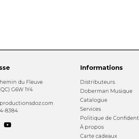
Hautbois
Luth
Mandoline
Orgue
Percussion
Piano
Saxophone
Trombone
Trompette
sse
Informations
Tuba
Ukulélé
chemin du Fleuve
Distributeurs
Violon
(
QC
)
G6W 1Y4
Doberman Musique
Violoncelle
Catalogue
Voix
productionsdoz.com
Services
34-8384
Politique de Confident
À propos
Carte cadeaux