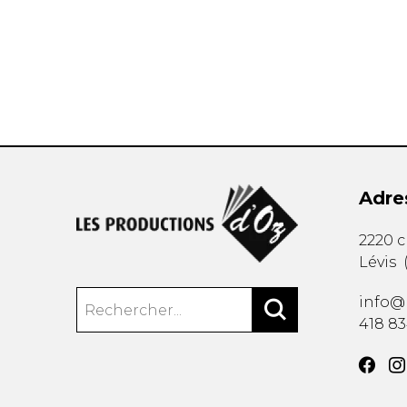
AUTRES PRODUITS
Adre
2220 
Lévis
info@
418 8