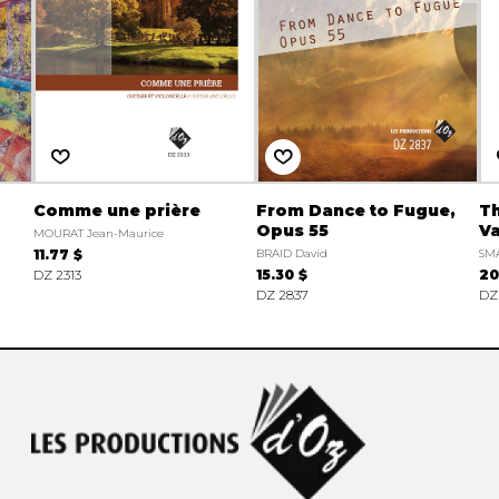
Comme une prière
From Dance to Fugue,
Th
Opus 55
Va
MOURAT Jean-Maurice
11.77 $
BRAID David
SMA
DZ 2313
15.30 $
20
DZ 2837
DZ