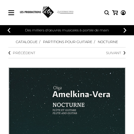
CATALOGUE
Des milliers d'œuvres musicales à portée de main
CONNEXION
Explorez notre catalogue de partitions
CATALOGUE
PARTITIONS POUR GUITARE
NOCTURNE
PARTITIONS 
INSCRIPTION
riche en œuvres originales et en
PRÉCÉDENT
SUIVANT
arrangements de qualité.
Méthodes
Guitare seule
Explorez notre catalogue de partitions
riche en œuvres originales et en
2 guitares
arrangements de qualité.
3 guitares
4 guitares
PARTITIONS POUR GUITARE
5 guitares et plus
Ensemble de guitare
PARTITIONS POUR AUTRES
Orchestre de guitares
INSTRUMENTS
Concerto pour guitar
Guitare et un autre 
PARTITIONS POUR ENSEMBLES
Musique de chambre 