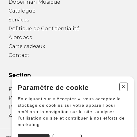
Doberman Musique
Catalogue
Services
Politique de Confidentialité
À propos
Carte cadeaux
Contact
Section
+
Paramètre de cookie
Partitions pour guitare
Partitions pour autres instruments
En cliquant sur « Accepter », vous acceptez le
stockage de cookies sur votre appareil pour
Partitions pour ensembles
améliorer la navigation sur le site, analyser
Autres produits
l’utilisation du site et contribuer à nos efforts de
marketing.