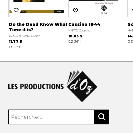
Do the Dead Know What
Cassino 1944
So
Time it is?
MIRTO Giorgio
HAN
BOGDANOVIC Dusan
18.83 $
14
11.77 $
DZ 2614
DZ
DO 296