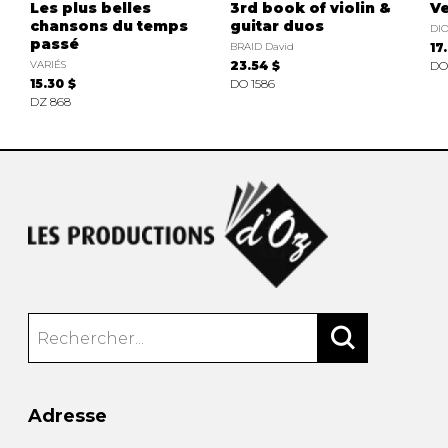
Les plus belles
3rd book of violin &
Ve
chansons du temps
guitar duos
DIO
passé
BRAID David
17
VARIÉS
23.54 $
DO
15.30 $
DO 1586
DZ 868
Adresse