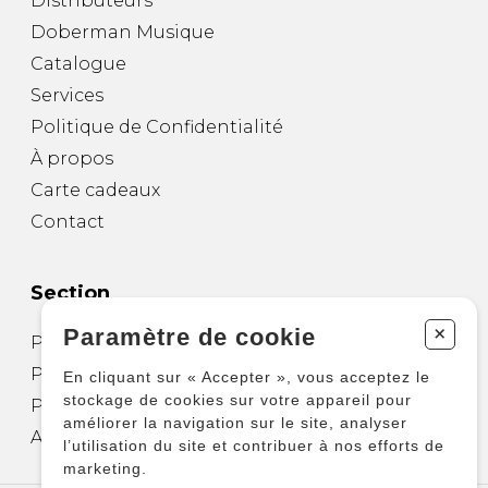
Distributeurs
Doberman Musique
Catalogue
Services
Politique de Confidentialité
À propos
Carte cadeaux
Contact
Section
+
Paramètre de cookie
Partitions pour guitare
Partitions pour autres instruments
En cliquant sur « Accepter », vous acceptez le
stockage de cookies sur votre appareil pour
Partitions pour ensembles
améliorer la navigation sur le site, analyser
Autres produits
l’utilisation du site et contribuer à nos efforts de
marketing.