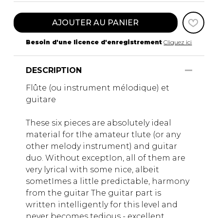
AJOUTER AU PANIER
Besoin d'une licence d'enregistrement
Cliquez ici
DESCRIPTION
Flûte (ou instrument mélodique) et
guitare
These six pieces are absolutely ideal
material for tIhe amateur tlute (or any
other melody instrument) and guitar
duo. Without exceptIon, all of them are
very lyrical with some nice, albeit
sometImes a little predictable, harmony
from the guitar The guitar part is
written intelligently for this level and
never becomes tedious - excellent