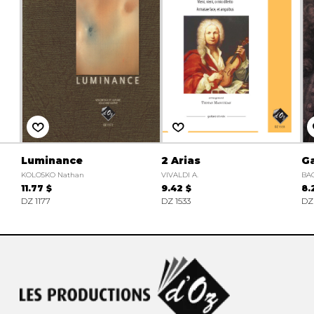
Luminance
2 Arias
Ga
KOLOSKO Nathan
VIVALDI A.
BAC
11.77 $
9.42 $
8.
DZ 1177
DZ 1533
DZ