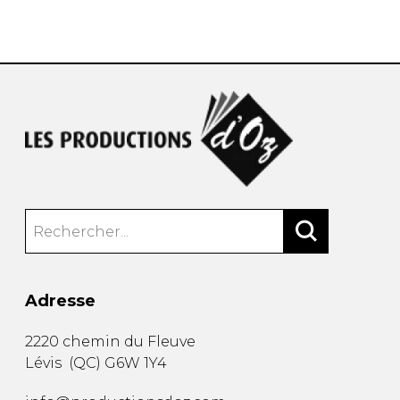
AUTRES PRODUITS
Adresse
2220 chemin du Fleuve
Lévis
(
QC
)
G6W 1Y4